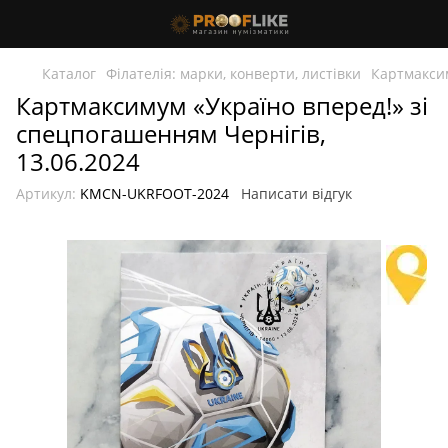
Каталог
Філателія: марки, конверти, листівки
Картмакси
Картмаксимум «Україно вперед!» зі
спецпогашенням Чернігів,
13.06.2024
Артикул:
KMCN-UKRFOOT-2024
Написати відгук