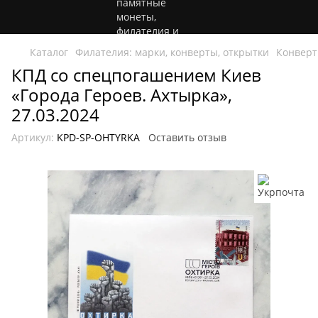
Каталог
Филателия: марки, конверты, открытки
Конвер
КПД со спецпогашением Киев
«Города Героев. Ахтырка»,
27.03.2024
Артикул:
KPD-SP-OHTYRKA
Оставить отзыв