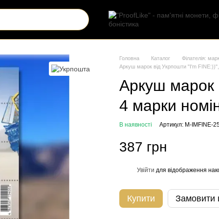
Головна
Каталог
Філателія: мар
Аркуш марок від Укрпошти "I'm FINE:))",
Аркуш марок в
4 марки номі
В наявності
Артикул: M-IMFINE-2
387 грн
Увійти
для відображення нак
%
Купити
Замовити