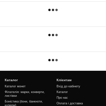
Каталог
Клієнтам
Каталог монет
Вхід до кабінету
Філателія: марки, конверти,
Каталог
листівки
Про нас
Боністика (бони, банкноти,
Оплата і доставка
купюри)