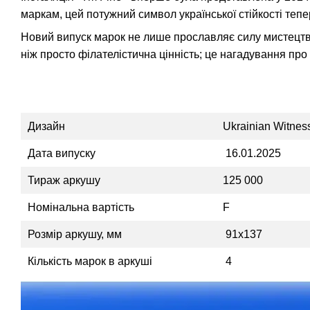
маркам, цей потужний символ української стійкості те
Новий випуск марок не лише прославляє силу мистецтва 
ніж просто філателістична цінність; це нагадування про
Дизайн
Ukrainian Witnes
Дата випуску
16.01.2025
Тираж аркушу
125 000
Номінальна вартість
F
Розмір аркушу, мм
91х137
Кількість марок в аркуші
4