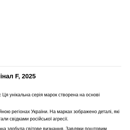
інал F, 2025
 Ця унікальна серія марок створена на основі
ною регіонах України. На марках зображено деталі, які
тали свідками російської агресії.
на здобула світове визнання. Завдяки поштовим