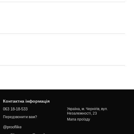
Контактна інформація
063 18-18-533
Україна, м. Чернігів, вул.
Незалежності, 23
Передзвонити вам?
Мапа проїзду
@prooflike