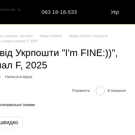
063 18-18-533
Укр
ки, конверти, листівки
Марки України
Марки України Укрпошта
 4 марки номінал F, 2025
ід Укрпошти "I'm FINE:))",
нал F, 2025
5
Написати відгук
Порівняти
В бажання
опичувальної знижки
 швидко