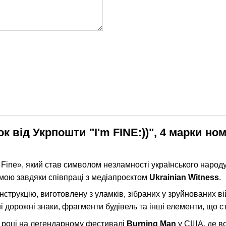
 від Укрпошти "I'm FINE:))", 4 марки ном
ine», який став символом незламності українського народу.
омою завдяки співпраці з медіапроєктом
Ukrainian Witness
.
рукцію, виготовлену з уламків, зібраних у зруйнованих вій
ні дорожні знаки, фрагменти будівель та інші елементи, що с
4 році на легендарному фестивалі
Burning Man
у США, де во