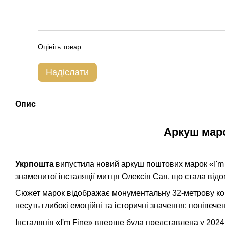
Оцініть товар
Надіслати
Опис
Аркуш марок
Укрпошта
випустила новий аркуш поштових марок «I'm F
знаменитої інсталяції митця Олексія Сая, що стала від
Сюжет марок відображає монументальну 32-метрову конст
несуть глибокі емоційні та історичні значення: понівече
Інсталяція «I'm Fine» вперше була представлена у 202