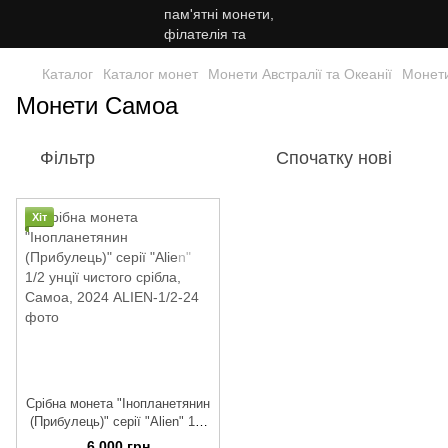
Каталог
Каталог монет
Монети Австралії та Океанії
Монет
Монети Самоа
Фільтр
Спочатку нові
Хіт
Срібна монета "Інопланетянин
(Прибулець)" серії "Alien" 1/2
унції чистого срібла, Самоа,
6 000 грн