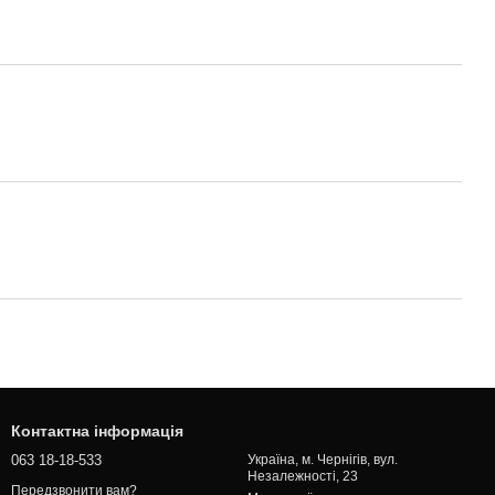
Контактна інформація
063 18-18-533
Україна, м. Чернігів, вул.
Незалежності, 23
Передзвонити вам?