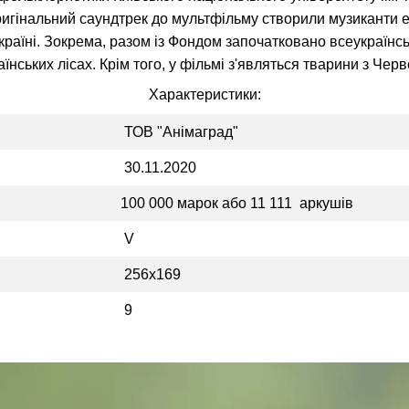
ригінальний саундтрек до мультфільму створили музиканти етн
аїні. Зокрема, разом із Фондом започатковано всеукраїнськ
аїнських лісах. Крім того, у фільмі з'являться тварини з Черв
Характеристики:
ТОВ "Анімаград"
30.11.2020
100 000 марок або 11 111 аркушів
V
256х169
9