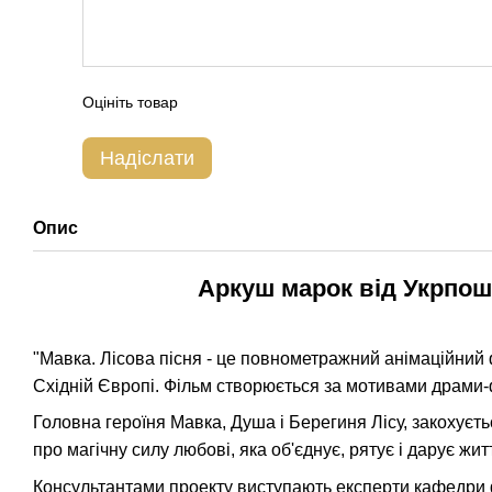
Оцініть товар
Надіслати
Опис
Аркуш марок від Укрпошт
"Мавка. Лісова пісня - це повнометражний анімаційний 
Східній Європі. Фільм створюється за мотивами драми-феє
Головна героїня Мавка, Душа і Берегиня Лісу, закохуєть
про магічну силу любові, яка об'єднує, рятує і дарує жит
Консультантами проекту виступають експерти кафедри ф