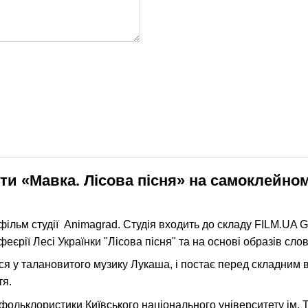
и «Мавка. Лісова пісня» на самоклейному
фільм студії Animagrad. Студія входить до складу FILM.UA G
рії Лесі Українки "Лісова пісня" та на основі образів слов'
ся у талановитого музику Лукаша, і постає перед складним в
тя.
ольклористики Київського національного університету ім. Т