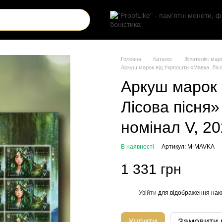
Головна
Каталог
Філателія: мар
Аркуш марок від Укрпошти «Мавка. Лісо
Аркуш марок 
Лісова пісня
номінал V, 2
В наявності
Артикул: M-MAVKA
1 331 грн
Увійти
для відображення нак
%
Купити
Замовити