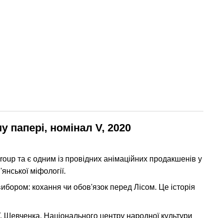
 папері, номінал V, 2020
roup та є одним із провідних анімаційних продакшенів у
янської міфології.
ибором: кохання чи обов'язок перед Лісом. Це історія
. Шевченка, Національного центру народної культури