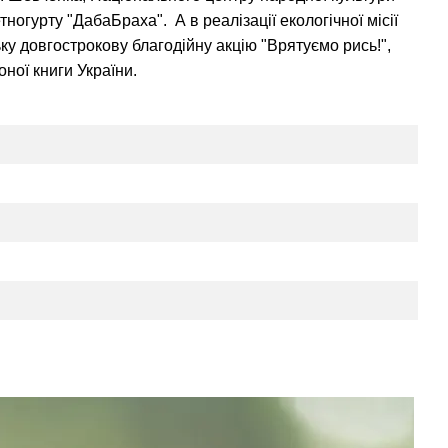
огурту "ДабаБраха". А в реалізації екологічної місії
у довгострокову благодійну акцію "Врятуємо рись!",
оної книги України.