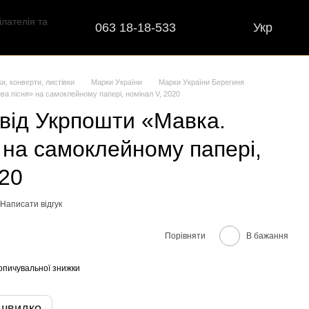
063 18-18-533
Укр
ки, конверти, листівки
Марки України
Марки України Берегиня
ва пісня» на самоклейному папері, номінал V, 2020
від Укрпошти «Мавка.
» на самоклейному папері,
020
Написати відгук
Порівняти
В бажання
опичувальної знижки
 швидко