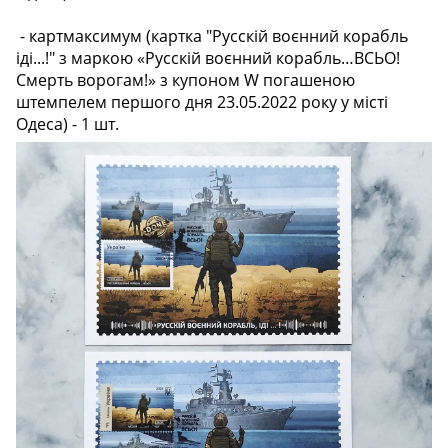
- картмаксимум (картка "Русскій воєнний корабль
іді...!" з маркою «Русскій воєнний корабль…ВСЬО!
Смерть ворогам!» з купоном W погашеною
штемпелем першого дня 23.05.2022 року у місті
Одеса) - 1 шт.