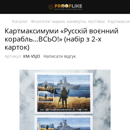
Каталог
Філателія: марки, конверти, листівки
Картмакси
Картмаксимуми «Русскій воєнний
корабль…ВСЬО!» (набір з 2-х
карток)
Артикул:
KM-VSJO
Написати відгук