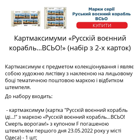
Картмаксимуми «Русскій воєнний
корабль…ВСЬО!» (набір з 2-х карток)
Картмаксимум є предметом колекціонування і являє
собою художню листівку з наклеєною на лицьовому
боці тематичною поштовою маркою і відбитком
штемпеля.
До набору входить:
- картмаксимум (картка "Русскій воєнний корабль
іді...!" з маркою «Русскій воєнний корабль…ВСЬО!
Смерть ворогам!» з купоном F погашеною
штемпелем першого дня 23.05.2022 року у місті
Одеса) - 1 шт;