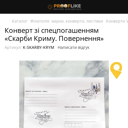
Каталог
Філателія: марки, конверти, листівки
Конверти 
Конверт зі спецпогашенням
«Скарби Криму. Повернення»
Артикул:
K-SKARBY-KRYM
Написати відгук