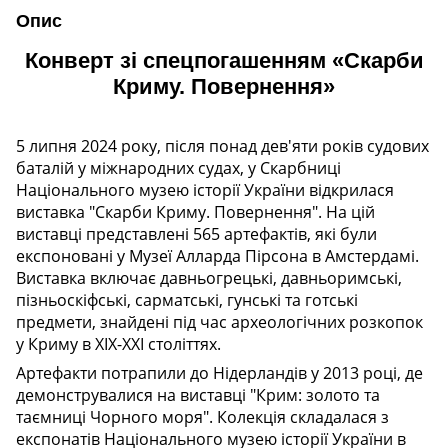
Опис
Конверт зі спецпогашенням «Скарби
Криму. Повернення»
5 липня 2024 року, після понад дев'яти років судових
баталій у міжнародних судах, у Скарбниці
Національного музею історії України відкрилася
виставка "Скарби Криму. Повернення". На цій
виставці представлені 565 артефактів, які були
експоновані у Музеї Алларда Пірсона в Амстердамі.
Виставка включає давньогрецькі, давньоримські,
пізньоскіфські, сарматські, гунські та готські
предмети, знайдені під час археологічних розкопок
у Криму в XIX-XXI століттях.
Артефакти потрапили до Нідерландів у 2013 році, де
демонструвалися на виставці "Крим: золото та
таємниці Чорного моря". Колекція складалася з
експонатів Національного музею історії України в