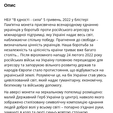
Опис
НБУ "В єдності - сила" 5 гривень, 2022 у блістері
Пам'ятна монета присвячена всенародному єднанню
українців у боротьбі проти російського агресору та
міжнародної підтримці, яку Україні надає весь світ,
наближаючи спільну победу. Прагнення до свободи –
визначальна цінність українців. Наша боротьба за
незалежність та цілісність країни триває вже багато
століть… Після віроломного нападу 24 лютого 2022 року
російських військ на Україну головною перешкодою для
агресору та запорукою вільного розвитку держав та
народів Європи стало протистояння, що відбувається на
українській землі. Розуміючи це, на бік України став увесь
цивілізований світ, який надає гуманітарну, економічну,
безпекову та військову допомогу.
На аверсі монети на зеркальному попелищі розміщено:
малий Державний Герб України (у центрі), навколо якого
зображено стилізовану символічну композицію єднання
людей доброї волі у всьому світі – попарно з'єднані руки,
замкнуті в коло та окуті синьо-жовтою стрічкою