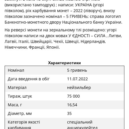
(використано тамподрук) ; написи: УКРАЇНА (угорі
півколом), рік карбування монет – 2022 (ліворуч), внизу
півколом зазначено номінал – 5 ГРИВЕНЬ; справа логотип
Банкнотно-монетного двору Національного банку України.
На реверсі монети на зеркальному тлі розміщено: угорі
півколом написи на двох мовах У ЄДНОСТІ – СИЛА , Литви,
Латвії, Італії, Швейцарії, Чехії, Швеції, Нідерландів,
Німеччини, Франції, Японії.
Характеристики
Номінал
5 гривень
Дата введення в обіг
11.07.2022
Матеріал
нейзильбер
Тираж, штук
75 000
Маса, г
16,54
Діаметр, мм
35
Категорія якості
спеціальний
карбування
анциркулейтед