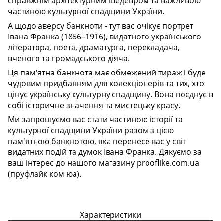
справжнім архітектурним шедевром та важливою
частиною культурної спадщини України.
А щодо аверсу банкноти - тут вас очікує портрет
Івана Франка (1856–1916), видатного українського
літератора, поета, драматурга, перекладача,
вченого та громадського діяча.
Ця пам'ятна банкнота має обмежений тираж і буде
чудовим придбанням для колекціонерів та тих, хто
цінує українську культурну спадщину. Вона поєднує в
собі історичне значення та мистецьку красу.
Ми запрошуємо вас стати частиною історії та
культурної спадщини України разом з цією
пам'ятною банкнотою, яка перенесе вас у світ
видатних подій та думок Івана Франка. Дякуємо за
ваш інтерес до нашого магазину prooflike.com.ua
(пруфлайк ком юа).
Характеристики