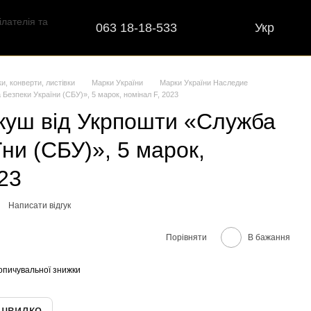
063 18-18-533
Укр
ки, конверти, листівки
Марки України
Марки України Наследие
езпеки України (СБУ)», 5 марок, номінал F, 2023
куш від Укрпошти «Служба
ни (СБУ)», 5 марок,
23
Написати відгук
Порівняти
В бажання
опичувальної знижки
 швидко