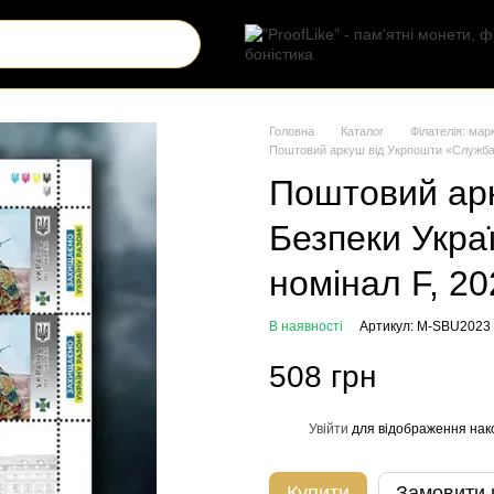
Головна
Каталог
Філателія: мар
Поштовий аркуш від Укрпошти «Служба Б
Поштовий ар
Безпеки Украї
номінал F, 20
В наявності
Артикул: M-SBU2023
508 грн
Увійти
для відображення нак
%
Купити
Замовити