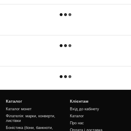
Каталог
Клієнтам
Каталог монет
Вхід до кабінету
Філателія: марки, конверти,
Каталог
листівки
Про нас
Боністика (бони, банкноти,
Оплата і доставка