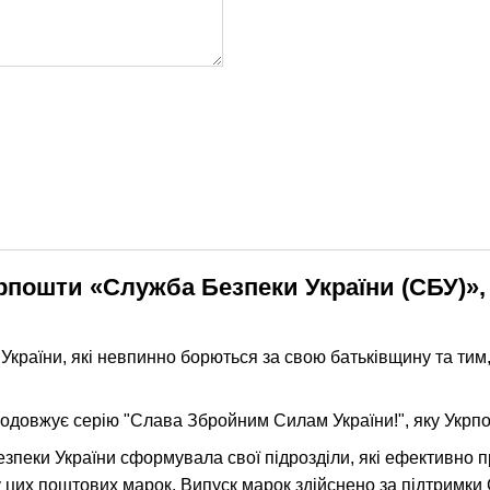
пошти «Служба Безпеки України (СБУ)», 5
країни, які невпинно борються за свою батьківщину та тим,
одовжує серію "Слава Збройним Силам України!", яку Укрпо
зпеки України сформувала свої підрозділи, які ефективно п
 цих поштових марок. Випуск марок здійснено за підтримки