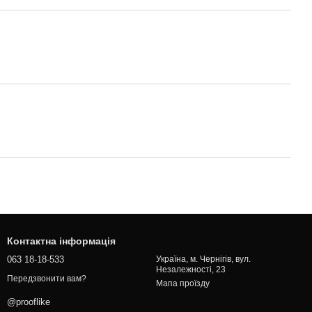
Контактна інформація
063 18-18-533
Україна, м. Чернігів, вул.
Незалежності, 23
Передзвонити вам?
Мапа проїзду
@prooflike