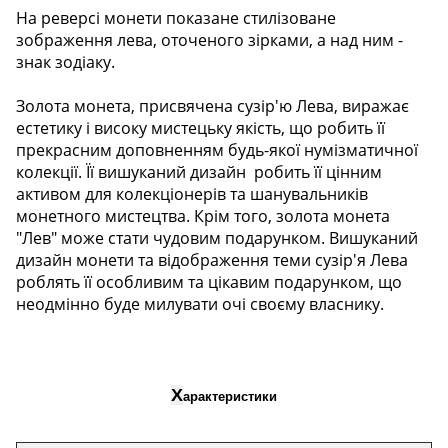
На реверсі монети показане стилізоване
зображення лева, оточеного зірками, а над ним -
знак зодіаку.
Золота монета, присвячена сузір'ю Лева, виражає
естетику і високу мистецьку якість, що робить її
прекрасним доповненням будь-якої нумізматичної
колекції. Її вишуканий дизайн робить її цінним
активом для колекціонерів та шанувальників
монетного мистецтва. Крім того, золота монета
"Лев" може стати чудовим подарунком. В
ишуканий
дизайн монети та відображення теми сузір'я Лева
роблять її особливим та цікавим подарунком, що
неодмінно буде милувати очі своєму власнику.
Х
арактеристики