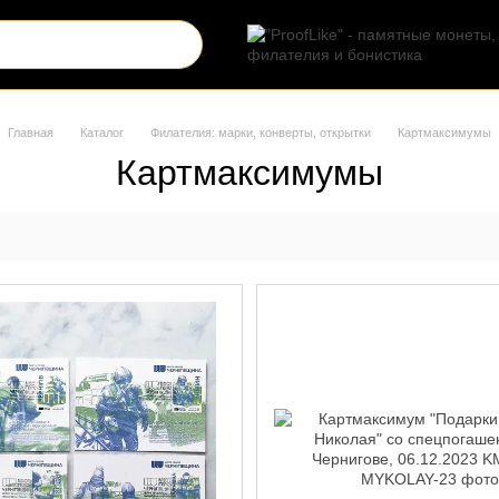
Главная
Каталог
Филателия: марки, конверты, открытки
Картмаксимумы
Картмаксимумы