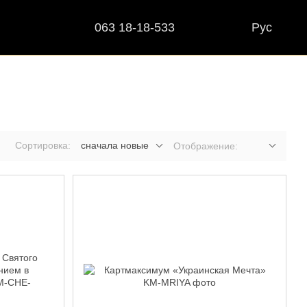
063 18-18-533
Рус
Сортировка:
сначала новые
Отображение: