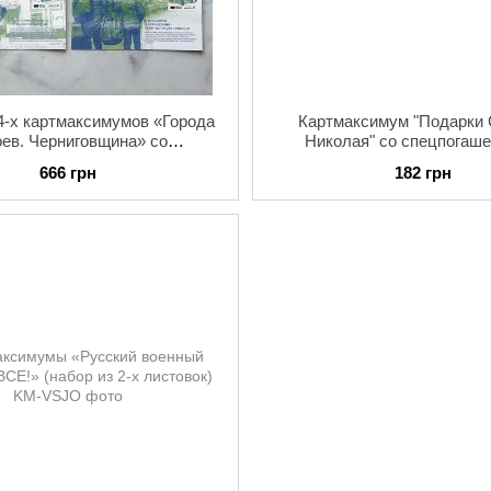
4-х картмаксимумов «Города
Картмаксимум "Подарки 
оев. Черниговщина» со
Николая" со спецпогаше
огашением в Чернигове,
Чернигове, 06.12.20
666 грн
182 грн
03.04.2024