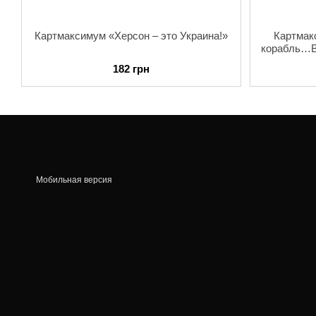
Картмаксимум «Херсон – это Украина!»
Картмак
корабль…ВС
182 грн
Мобильная версия