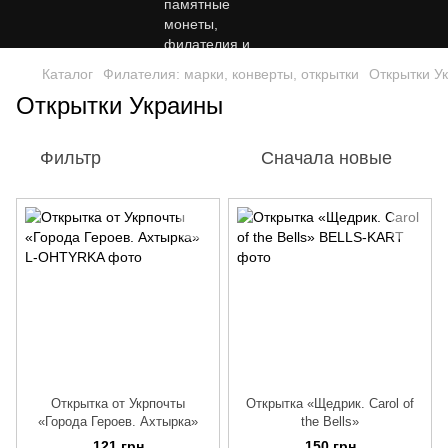
Каталог
Филателия: марки, конверты, открытки
Открытки У
Открытки Украины
Фильтр
Сначала новые
Открытка от Укрпочты
Открытка «Щедрик. Carol of
«Города Героев. Ахтырка»
the Bells»
121 грн
150 грн