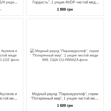
1/4 унции
Гордость", 1 унция AVDP чистой меди
США
999, США
1 800 грн
н
Ацтеков и
Медный раунд "Паразауролоф", серии
истой меди
"Потерянный мир", 1 унция чистой меди
999, США
1 600 грн