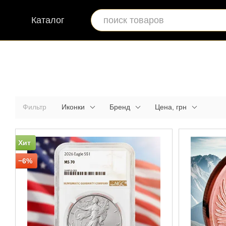
Перейти к основному контенту
Каталог
Фильтр
Иконки
Бренд
Цена, грн
Хит
−6%