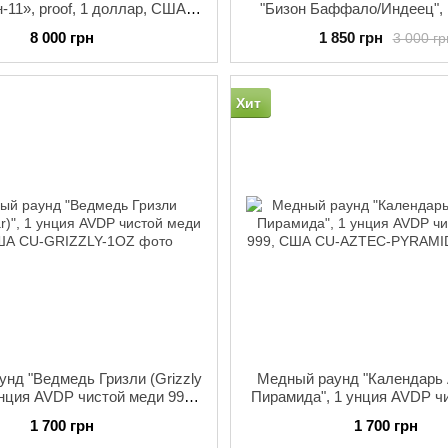
-11», proof, 1 доллар, США,
"Бизон Баффало/Индеец", 
2019
чистого серебра, 
8 000 грн
1 850 грн
3 000 гр
Хит
нд "Ведмедь Гризли (Grizzly
Медный раунд "Календарь 
 унция AVDP чистой меди 999,
Пирамида", 1 унция AVDP ч
США
999, США
1 700 грн
1 700 грн