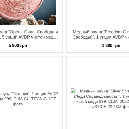
унд "Орёл - Сила, Свобода и
Медный раунд "Freedom Gir
, 5 унций AVDP чистой меди
Свободы)", 1 унция AVDP ч
999, США
999, США, 2025
5 900 грн
1 300 грн