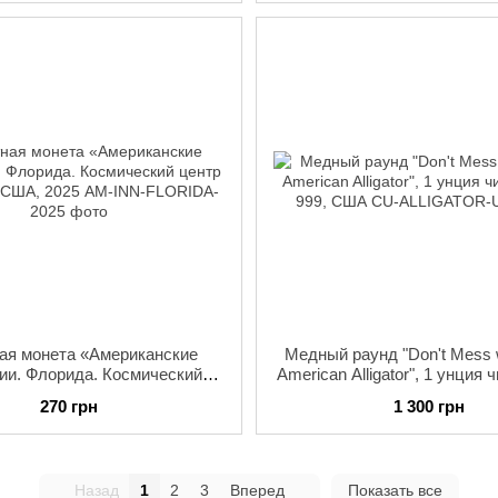
ая монета «Американские
Медный раунд "Don't Mess 
ии. Флорида. Космический
American Alligator", 1 унция 
р Кеннеди», США, 2025
999, США
270 грн
1 300 грн
Назад
1
2
3
Вперед
Показать все