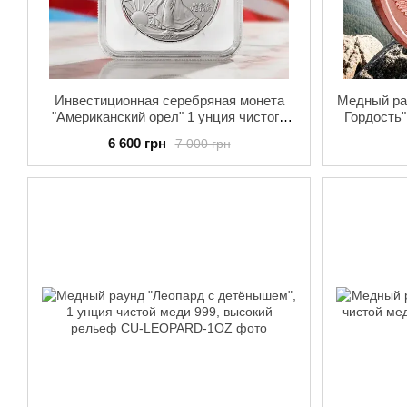
Инвестиционная серебряная монета
Медный ра
"Американский орел" 1 унция чистого
Гордость"
серебра, в слабе NGC MS 70 США,
6 600 грн
7 000 грн
2026