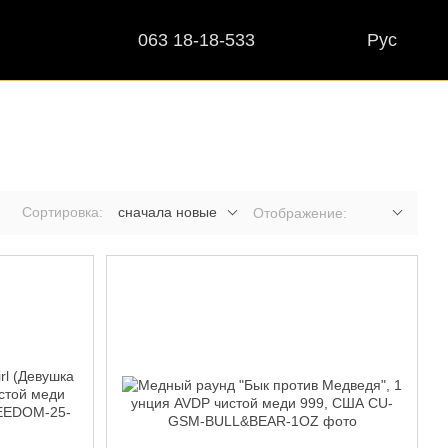
063 18-18-533
Рус
Сортировка:
сначала новые
Отображение: