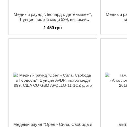
Медный раунд "Леопард с детёнышем",
Медный ра
1 унция чистой меди 999, высокий
чи
рельеф
1 450 грн
Медный раунд "Орёл - Сила, Свобода и
Памят