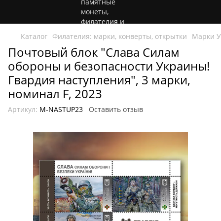
Каталог
Филателия: марки, конверты, открытки
Марки 
Почтовый блок "Слава Силам
обороны и безопасности Украины!
Гвардия наступления", 3 марки,
номинал F, 2023
Артикул:
M-NASTUP23
Оставить отзыв