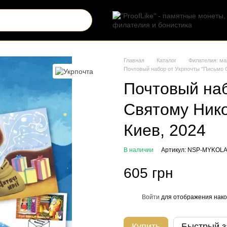
Главная
Каталог
Филателия: ма
Почтовый набор от Укрпочты "Письмо 
Почтовый наб
Святому Ник
Киев, 2024
В наличии
Артикул: NSP-MYKOLA
605 грн
Войти
для отображения нако
%
Купить
Быстрый з