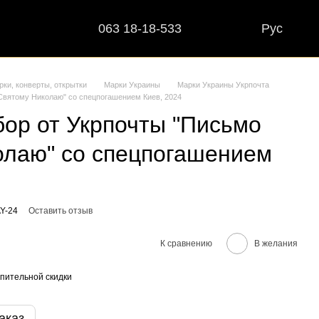
063 18-18-533
Рус
рки, конверты, открытки
Марки Украины
Марки Украины Укрпочта
Святому Николаю" со спецпогашением Киев, 2024
ор от Укрпочты "Письмо
олаю" со спецпогашением
Y-24
Оставить отзыв
К сравнению
В желания
пительной скидки
аказ