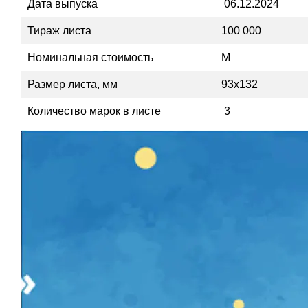
Дата выпуска
06.12.2024
Тираж листа
100 000
Номинальная стоимость
М
Размер листа, мм
93х132
Количество марок в листе
3