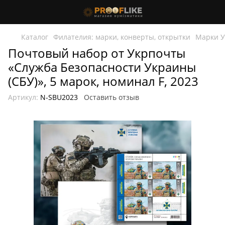
Каталог
Филателия: марки, конверты, открытки
Марки 
Почтовый набор от Укрпочты
«Служба Безопасности Украины
(СБУ)», 5 марок, номинал F, 2023
Артикул:
N-SBU2023
Оставить отзыв