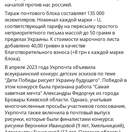
начатой против нас россией.
Тираж почтового блока составляет 135 000
экземпляров. Номинал каждой марки – U,
соответствующий тарифу на пересылку простого
неприоритетного письма массой до 50 грамм в
пределах Украины. К стоимости марочного листа
добавлено 40,00 гривен в качестве
благотворительного взноса (+8 грн к каждой марке
блока).
В апреле 2023 года Укрпочта объявила
всеукраинский конкурс детских эскизов по теме
"Дети Победы рисуют Украину будущего". Победой в
этом конкурсе была признана работа "Самая
заветная мечта" Александры Федорчук из города
Бровары Киевской области. Однако, учитывая
многочисленные просьбы участников голосования,
Укрпочта также включила в почтовый выпуск
рисунки, которые были финалистами конкурса:
рисунки Вероники Иванцовой (9 лет, Хмельницкий),
Александры Бушинской (13 лет, Одесская область),