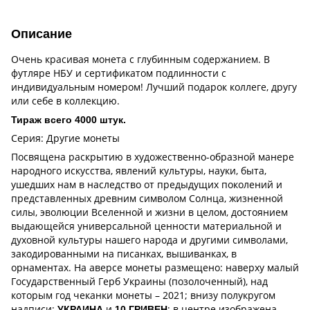
Описание
Очень красивая монета с глубинным содержанием. В
футляре НБУ и сертификатом подлинности с
индивидуальным номером! Лучший подарок коллеге, другу
или себе в коллекцию.
Тираж всего 4000 штук.
Серия: Другие монеты
Посвящена раскрытию в художественно-образной манере
народного искусства, явлений культуры, науки, быта,
ушедших нам в наследство от предыдущих поколений и
представленных древним символом Солнца, жизненной
силы, эволюции Вселенной и жизни в целом, достоянием
выдающейся универсальной ценности материальной и
духовной культуры нашего народа и другими символами,
закодированными на писанках, вышиванках, в
орнаментах. На аверсе монеты размещено: наверху малый
Государственный Герб Украины (позолоченный), над
которым год чеканки монеты – 2021; внизу полукругом
надписи:
и
; в центре изображена
УКРАИНА
10 ГРИВЕН