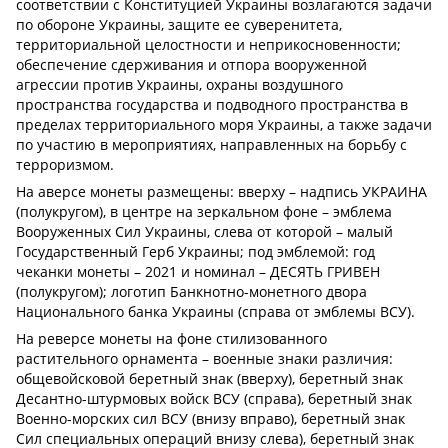
соответствии с Конституцией Украины возлагаются задачи
по обороне Украины, защите ее суверенитета,
территориальной целостности и неприкосновенности;
обеспечение сдерживания и отпора вооруженной
агрессии против Украины, охраны воздушного
пространства государства и подводного пространства в
пределах территориального моря Украины, а также задачи
по участию в мероприятиях, направленных на борьбу с
терроризмом.
На аверсе монеты размещены: вверху – надпись УКРАИНА
(полукругом), в центре на зеркальном фоне – эмблема
Вооруженных Сил Украины, слева от которой – малый
Государственный Герб Украины; под эмблемой: год
чеканки монеты – 2021 и номинал – ДЕСЯТЬ ГРИВЕН
(полукругом); логотип Банкнотно-монетного двора
Национального банка Украины (справа от эмблемы ВСУ).
На реверсе монеты на фоне стилизованного
растительного орнамента – военные знаки различия:
общевойсковой беретный знак (вверху), беретный знак
Десантно-штурмовых войск ВСУ (справа), беретный знак
Военно-морских сил ВСУ (внизу вправо), беретный знак
Сил специальных операций внизу слева), беретный знак